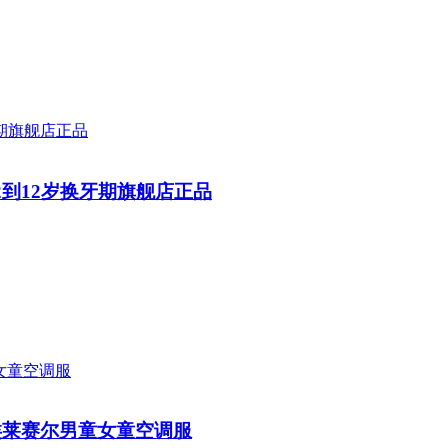
到12岁换牙期旗舰店正品
类莱赛尔男童女童空调服