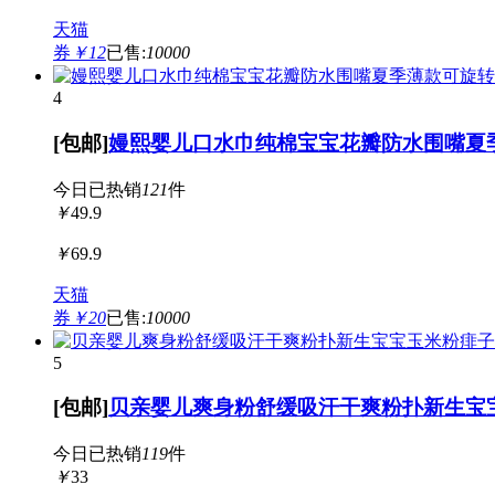
天猫
券
￥12
已售:
10000
4
[包邮]
嫚熙婴儿口水巾纯棉宝宝花瓣防水围嘴夏
今日已热销
121
件
￥
49.9
￥
69.9
天猫
券
￥20
已售:
10000
5
[包邮]
贝亲婴儿爽身粉舒缓吸汗干爽粉扑新生宝
今日已热销
119
件
￥
33