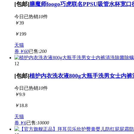
[包邮]
膳魔师foogo巧虎联名PPSU吸管水杯宽
今日已热销
10
件
￥
39
￥
199
天猫
券
￥60
已售:
200
12
[包邮]
植护内衣洗衣液800g大瓶手洗男女士内
今日已热销
10
件
￥
9.9
￥
18.8
天猫
券
￥6
已售:
10000