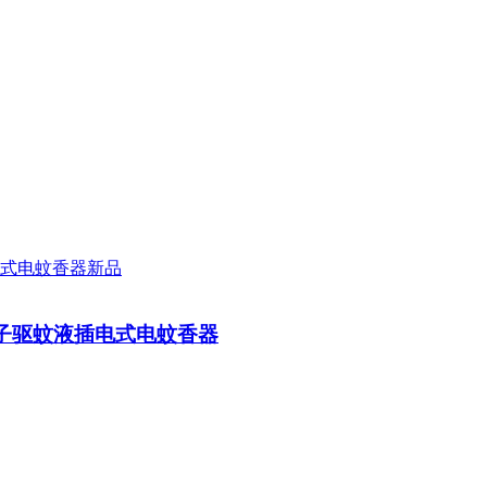
新品
子驱蚊液插电式电蚊香器