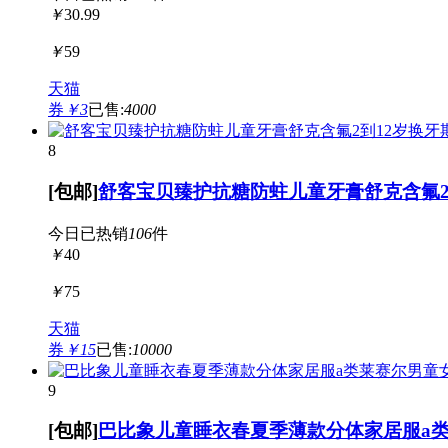
￥
30.99
￥
59
天猫
券
￥3
已售:
4000
8
[包邮]
舒客宝贝臻护抗糖防蛀儿童牙膏舒克含氟2
今日已热销
106
件
￥
40
￥
75
天猫
券
￥15
已售:
10000
9
[包邮]
巴比象儿童睡衣春夏季薄款分体家居服a