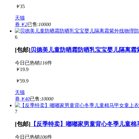
￥
35
天猫
券
￥2
已售:
10000
6
[包邮]
贝德美儿童防晒霜防晒乳宝宝婴儿隔离霜紫外
今日已热销
116
件
￥
19.9
￥
59.9
天猫
券
￥40
已售:
10000
7
[包邮]
【反季特卖】嘟嘟家男童背心冬季儿童棉
今日已热销
106
件