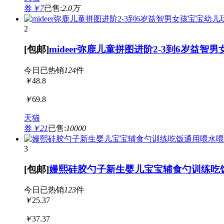
券
￥7
已售:
2.0万
2
[包邮]
mideer弥鹿儿童拼图进阶2-3到6岁益
今日已热销
124
件
￥
48.8
￥
69.8
天猫
券
￥21
已售:
10000
3
[包邮]
嫚熙硅胶勺子新生婴儿宝宝辅食勺训练吃
今日已热销
123
件
￥
25.37
￥
37.37