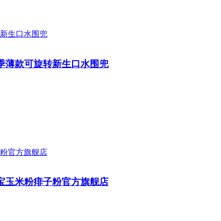
季薄款可旋转新生口水围兜
宝玉米粉痱子粉官方旗舰店