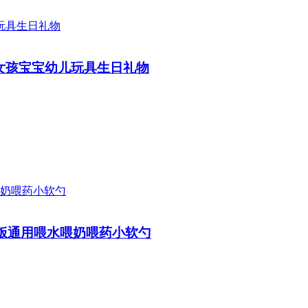
智男女孩宝宝幼儿玩具生日礼物
饭通用喂水喂奶喂药小软勺