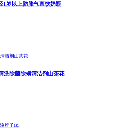
口径1岁以上防胀气直饮奶瓶
裤清洗除菌除螨清洁剂山茶花