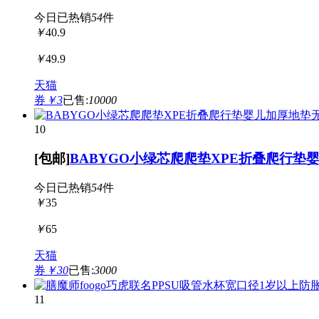
今日已热销
54
件
￥
40.9
￥
49.9
天猫
券
￥3
已售:
10000
10
[包邮]
BABYGO小绿芯爬爬垫XPE折叠爬行
今日已热销
54
件
￥
35
￥
65
天猫
券
￥30
已售:
3000
11