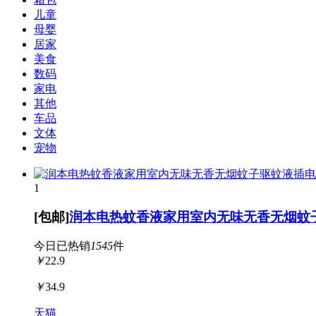
儿童
母婴
居家
美食
数码
家电
其他
车品
文体
宠物
1
[包邮]
润本电热蚊香液家用室内无味无香无烟蚊
今日已热销
1545
件
￥
22.9
￥
34.9
天猫