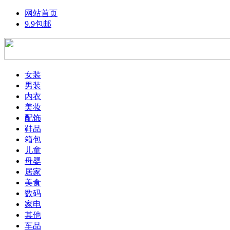
网站首页
9.9包邮
女装
男装
内衣
美妆
配饰
鞋品
箱包
儿童
母婴
居家
美食
数码
家电
其他
车品