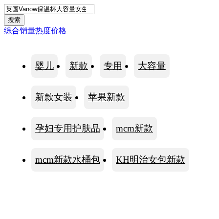
综合
销量
热度
价格
婴儿
新款
专用
大容量
新款女装
苹果新款
孕妇专用护肤品
mcm新款
mcm新款水桶包
KH明治女包新款